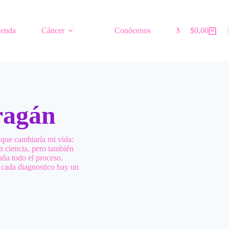
ienda
Cáncer
Conócenos
Mí comunidad
$
0,00
Carro
de
compra
ragán
 que cambiaría mi vida:
n ciencia, pero también
ña todo el proceso.
 cada diagnostico hay un