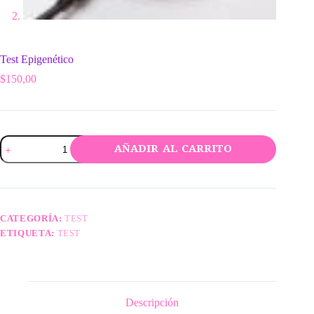
Test Epigenético
$
150,00
Test
AÑADIR AL CARRITO
Epigenético
cantidad
CATEGORÍA:
TEST
ETIQUETA:
TEST
Descripción