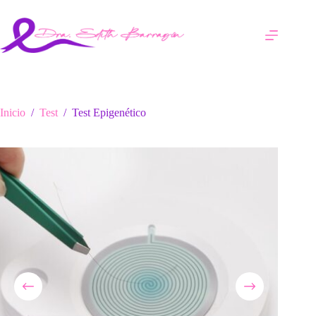
Saltar
al
contenido
Inicio
/
Test
/
Test Epigenético